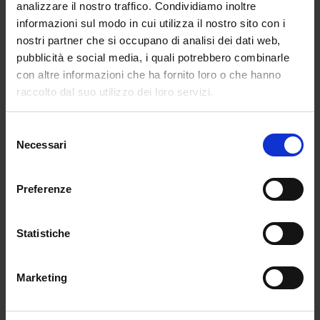
analizzare il nostro traffico. Condividiamo inoltre
informazioni sul modo in cui utilizza il nostro sito con i
nostri partner che si occupano di analisi dei dati web,
MALLONI COLLECTION FALL/WINTER
16-17
pubblicità e social media, i quali potrebbero combinarle
con altre informazioni che ha fornito loro o che hanno
da
Redazione
|
Mar 10, 2016
|
SUSTAINABILITY
raccolto dal suo utilizzo dei loro servizi.
Malloni è un’azienda italiana nata sul finire
degli anni ’50 dalla famiglia Malloni. Nel
Selezione
Necessari
2000, grazie all’intuito di Fabio Malloni e
del
consenso
Floriana Orsetto, rispettivamente manager
e creative director del gruppo, l’azienda
Preferenze
entra nel segmento dell’ abbigliamento di
lusso con il marchio Malloni. Oggi Malloni
Statistiche
Group Spa vanta, oltre ad un enorme
capitale umano e professionale, […]
Marketing