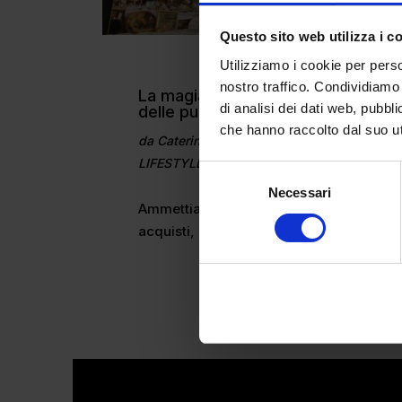
Questo sito web utilizza i c
Utilizziamo i cookie per perso
nostro traffico. Condividiamo 
La magia eterna dei mercatini
di analisi dei dati web, pubbl
delle pulci
che hanno raccolto dal suo uti
da
Caterina Zolli
|
Gen 10, 2025
|
LIFESTYLE
Selezione
Necessari
del
Ammettiamolo, a tutti piace fare
consenso
acquisti, e non...