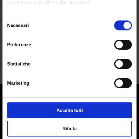
raccolto dal suo utilizzo dei loro servizi.
Luca Crescenzi
da
Greta Liberatoscioli
|
Ott 17, 2025
|
Selezione
CULTURE
Necessari
del
consenso
Tra carte, scritture e colori sospesi, la...
Preferenze
Statistiche
Marketing
Contatti:
redazione@adlmag.it
Accetta tutti
ACCADEMIA DEL LUSSO
Logo ADLMag è stato realizzato dall’ Art Director Patrizio
Rifiuta
Squeglia