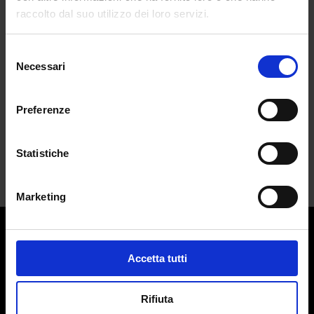
Owens
raccolto dal suo utilizzo dei loro servizi.
da
Francesca Di Fano
|
Set 20, 2025
|
CULTURE
Selezione
Necessari
del
E voi, lo sapevate che dietro il genio di
consenso
Rick...
Preferenze
Statistiche
Marketing
Accetta tutti
Contatti:
redazione@adlmag.it
ACCADEMIA DEL LUSSO
Rifiuta
Logo ADLMag è stato realizzato dall’ Art Director Patrizio