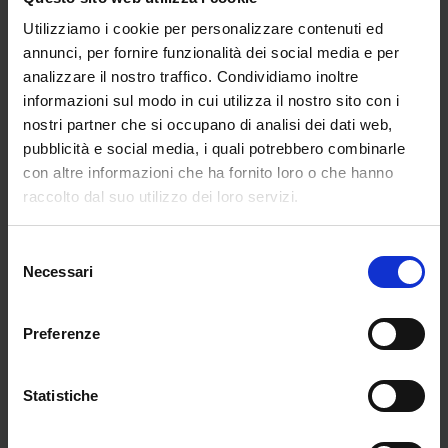
da
Valentina Borrazzi
|
Gen 22, 2025
|
LIFESTYLE
Utilizziamo i cookie per personalizzare contenuti ed
annunci, per fornire funzionalità dei social media e per
Ripercorriamo la carriera di Brian Donnelly,
analizzare il nostro traffico. Condividiamo inoltre
in...
informazioni sul modo in cui utilizza il nostro sito con i
nostri partner che si occupano di analisi dei dati web,
pubblicità e social media, i quali potrebbero combinarle
con altre informazioni che ha fornito loro o che hanno
raccolto dal suo utilizzo dei loro servizi.
Selezione
Necessari
del
consenso
Preferenze
Statistiche
Cosa combinano Kaws e Uniqlo?
da
Pietro Zuccotti
|
Ago 28, 2023
|
FASHION