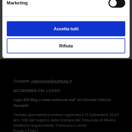
Marketing
Companion spopola sulle t-shirt Uniqlo
disegnate...
Accetta tutti
Rifiuta
Contatti:
redazione@adlmag.it
ACCADEMIA DEL LUSSO
Logo ADLMag è stato realizzato dall’ Art Director Patrizio
Squeglia
Testata giornalistica online registrata il 13 Settembre 2023
al n. 108 del registro della Stampa del Tribunale di Milano.
Direttore responsabile: Francesco Lener.
Privacy Policy