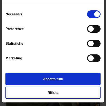
Inside the Editorial: La forma del controllo
Selezione
Necessari
del
da
Redazione
|
Apr 27, 2026
|
EDITORIAL
consenso
Inside the Editorial vi immerge in “La forma
Preferenze
del...
Statistiche
Marketing
Accetta tutti
Rifiuta