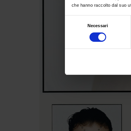
che hanno raccolto dal suo uti
Selezione
Necessari
del
consenso