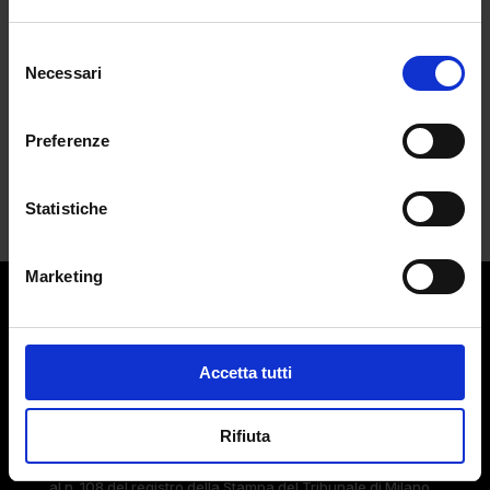
pubblicità. L’inquinamento visivo sta
rovinando la società?
da
Martina Gallazzi
|
Ago 3, 2024
|
CULTURE
Selezione
Necessari
del
consenso
La città svizzera Vernier dice addio alle...
Preferenze
Statistiche
Marketing
Contatti:
redazione@adlmag.it
Accetta tutti
ACCADEMIA DEL LUSSO
Logo ADLMag è stato realizzato dall’ Art Director Patrizio
Squeglia
Rifiuta
Testata giornalistica online registrata il 13 Settembre 2023
al n. 108 del registro della Stampa del Tribunale di Milano.