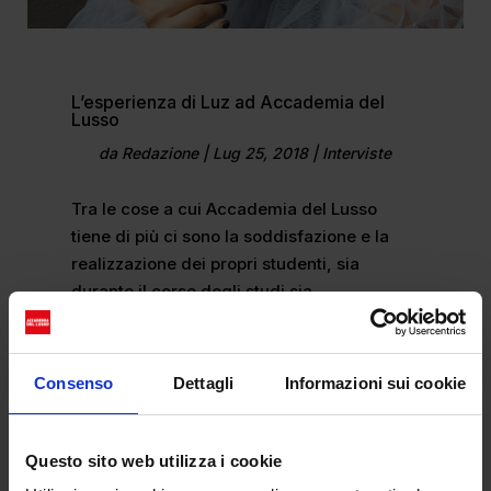
L’esperienza di Luz ad Accademia del
Lusso
da
Redazione
|
Lug 25, 2018
|
Interviste
Tra le cose a cui Accademia del Lusso
tiene di più ci sono la soddisfazione e la
realizzazione dei propri studenti, sia
durante il corso degli studi sia
successivamente nel mondo del lavoro. È
quindi sempre gratificante ottenere
feedback positivi, come nel caso di Luz Del
Consenso
Dettagli
Informazioni sui cookie
Carmen (PD Fashion Styling &
Communication), che ha accettato […]
Questo sito web utilizza i cookie