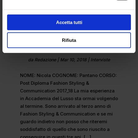
Accetta tutti
Rifiuta
Esperienza in Accademia del Lusso
Fashion Styling & Communication
da
Redazione
|
Mar 10, 2018
|
Interviste
NOME: Nicola COGNOME: Pantano CORSO:
Post Diploma Fashion Styling &
Communication 2017_18 La mia esperienza
in Accademia del Lusso sta ormai volgendo
al termine. Sono arrivato al terzo anno di
Fashion Styling & Communication e se mi
guardo indietro non posso che riteremi
soddisfatto di quello che sono riuscito a
conseguire in questi tre ani. […]