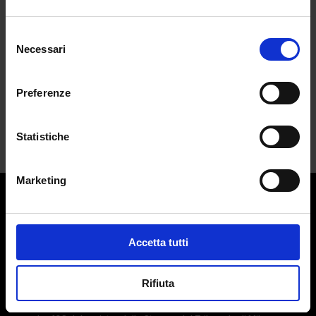
passo verso la Gen Z
da
Pietro Zuccotti
|
Lug 19, 2024
|
LIFESTYLE
Selezione
Necessari
del
Per una cifra di 1,5 miliardi di dollari il...
consenso
Preferenze
Statistiche
Marketing
Contatti:
redazione@adlmag.it
Accetta tutti
ACCADEMIA DEL LUSSO
Logo ADLMag è stato realizzato dall’ Art Director Patrizio
Rifiuta
Squeglia
Testata giornalistica online registrata il 13 Settembre 2023