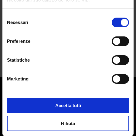
da
Emma Sabatini
|
Mar 20, 2025
|
LIFESTYLE
Selezione
Necessari
Che siano alti, bassi, magri o biondi, i
del
gemelli...
consenso
Preferenze
Statistiche
Marketing
Contatti:
redazione@adlmag.it
Accetta tutti
ACCADEMIA DEL LUSSO
Logo ADLMag è stato realizzato dall’ Art Director Patrizio
Rifiuta
Squeglia
Testata giornalistica online registrata il 13 Settembre 2023