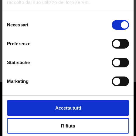
raccolto dal suo utilizzo dei loro servizi.
cyberbullismo
da
Valentina Borrazzi
|
Feb 17, 2025
|
CULTURE
Selezione
Necessari
del
Alcuni spunti per riflettere su questa
consenso
nuova...
Preferenze
Statistiche
Marketing
Contatti:
redazione@adlmag.it
Accetta tutti
ACCADEMIA DEL LUSSO
Logo ADLMag è stato realizzato dall’ Art Director Patrizio
Rifiuta
Squeglia