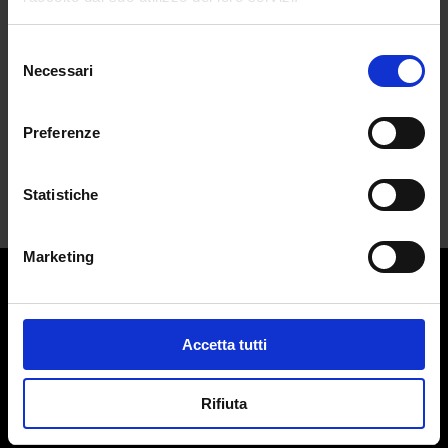
questione di cittadinanza
da
Emma Sabatini
|
Mag 15, 2025
|
CULTURE
Selezione
Necessari
del
In vista del referendum per la cittadinanza
consenso
che...
Preferenze
Statistiche
Marketing
Contatti:
redazione@adlmag.it
Accetta tutti
ACCADEMIA DEL LUSSO
Logo ADLMag è stato realizzato dall’ Art Director Patrizio
Rifiuta
Squeglia
Testata giornalistica online registrata il 13 Settembre 2023