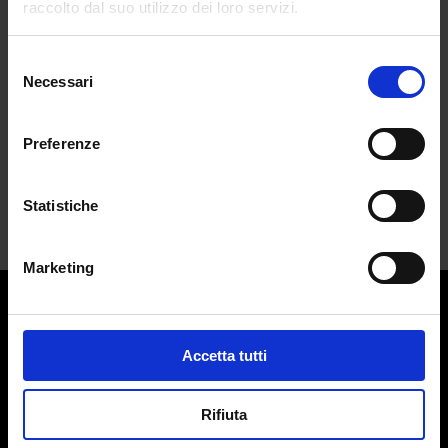
raccolto dal suo utilizzo dei loro servizi.
problema è Tony Effe?
da
Pietro Zuccotti
|
Dic 19, 2024
|
LIFESTYLE
Selezione
Necessari
del
Tony Effe viene escluso dalla kermesse
consenso
del...
Preferenze
Statistiche
Marketing
Contatti:
redazione@adlmag.it
Accetta tutti
ACCADEMIA DEL LUSSO
Logo ADLMag è stato realizzato dall’ Art Director Patrizio
Rifiuta
Squeglia