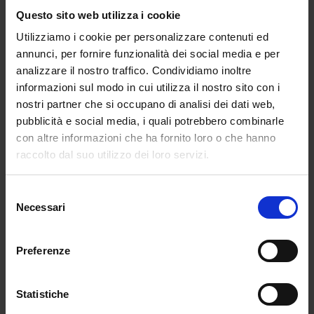
Questo sito web utilizza i cookie
da
Gaia Simonetti
|
Gen 1, 2024
|
CULTURE
Utilizziamo i cookie per personalizzare contenuti ed
Tappa su Napoli per il capodanno 2024? I...
annunci, per fornire funzionalità dei social media e per
analizzare il nostro traffico. Condividiamo inoltre
informazioni sul modo in cui utilizza il nostro sito con i
nostri partner che si occupano di analisi dei dati web,
pubblicità e social media, i quali potrebbero combinarle
con altre informazioni che ha fornito loro o che hanno
raccolto dal suo utilizzo dei loro servizi.
Selezione
Necessari
del
consenso
Preferenze
Cosa fare a Capodanno? Ecco 6 idee per
aspettare il nuovo anno
Statistiche
da
Benedetta Capone
|
Dic 12, 2023
|