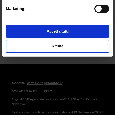
LIFESTYLE
Marketing
Ogni anno la domanda è sempre la stessa:
"Cosa...
Accetta tutti
Rifiuta
Contatti:
redazione@adlmag.it
ACCADEMIA DEL LUSSO
Logo ADLMag è stato realizzato dall’ Art Director Patrizio
Squeglia
Testata giornalistica online registrata il 13 Settembre 2023