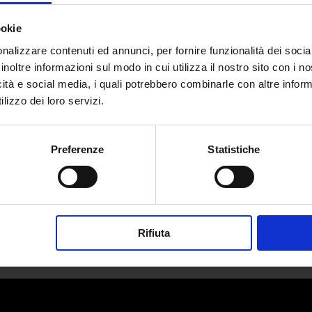
ookie
nalizzare contenuti ed annunci, per fornire funzionalità dei socia
inoltre informazioni sul modo in cui utilizza il nostro sito con i 
Hermès: come ottenere una
icità e social media, i quali potrebbero combinarle con altre inform
birkin e perchè è “illegale”
lizzo dei loro servizi.
da
Emma Sabatini
|
Mag 3, 2024
|
LIFESTYLE
Preferenze
Statistiche
Tutti vogliono una Birkin, ma non tutti
possono...
Rifiuta