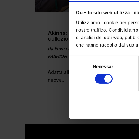
Questo sito web utilizza i c
Utilizziamo i cookie per perso
nostro traffico. Condividiamo 
Akinna: è arrivata la nuova
di analisi dei dati web, pubbl
collezione Tutti Frutti
che hanno raccolto dal suo uti
da
Emma Sabatini
|
Ago 7, 2025
|
FASHION
Selezione
Necessari
del
Adatta alle lunghe giornate estive, la
consenso
nuova...