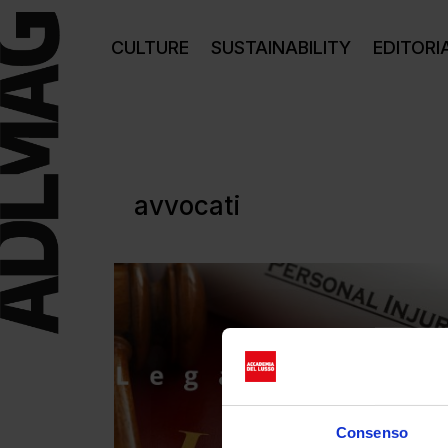
CULTURE
SUSTAINABILITY
EDITORI
avvocati
Consenso