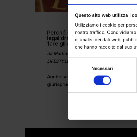
Questo sito web utilizza i c
Utilizziamo i cookie per perso
Perché guardiamo le serie tv
nostro traffico. Condividiamo 
legal drama, se non vogliamo
di analisi dei dati web, pubbl
fare gli avvocati?
che hanno raccolto dal suo uti
da
Martina Gallazzi
|
Nov 7, 2024
|
LIFESTYLE
Selezione
Necessari
del
consenso
Anche se non siamo studenti di
giurisprudenza...