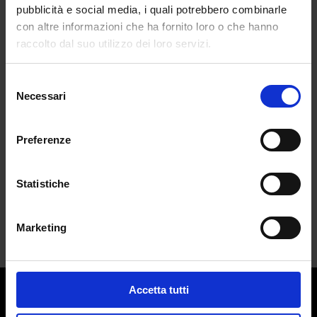
pubblicità e social media, i quali potrebbero combinarle
con altre informazioni che ha fornito loro o che hanno
raccolto dal suo utilizzo dei loro servizi.
Il lusso sostenibile a portata di mano
Selezione
da
Silvia Fortunato
|
Lug 7, 2023
|
Necessari
del
SUSTAINABILITY
consenso
Casadei realizza per Agora la prima tote
Preferenze
bag...
Statistiche
Marketing
Accetta tutti