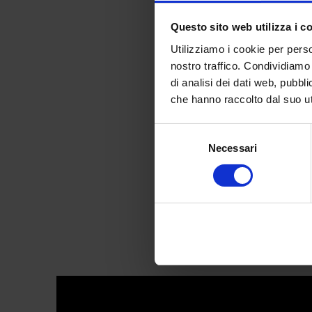
Questo sito web utilizza i c
Utilizziamo i cookie per perso
nostro traffico. Condividiamo 
di analisi dei dati web, pubbl
MTV Video
che hanno raccolto dal suo uti
Selezione
Necessari
del
consenso