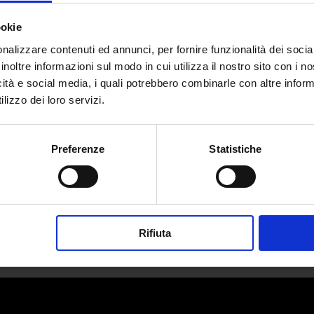
ookie
nalizzare contenuti ed annunci, per fornire funzionalità dei socia
inoltre informazioni sul modo in cui utilizza il nostro sito con i 
icità e social media, i quali potrebbero combinarle con altre inform
 Music Awards: fashion flops e fa
lizzo dei loro servizi.
da
Emma Sabatini
|
Set 13, 2024
|
FASHION
Preferenze
Statistiche
Scopriamo assieme i migliori (e soprattutto i...
Rifiuta