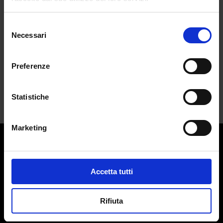
magazine
da
Francesca Di Fano
|
Ott 26, 2025
|
CULTURE
Selezione
Necessari
del
Quando le Maison di moda trasformano la
consenso
carta...
Preferenze
Statistiche
Marketing
Contatti:
redazione@adlmag.it
Accetta tutti
ACCADEMIA DEL LUSSO
Logo ADLMag è stato realizzato dall’ Art Director Patrizio
Rifiuta
Squeglia
Testata giornalistica online registrata il 13 Settembre 2023