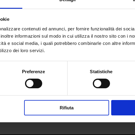
ookie
nalizzare contenuti ed annunci, per fornire funzionalità dei socia
inoltre informazioni sul modo in cui utilizza il nostro sito con i 
EMERGING LUXURY CONTEST
icità e social media, i quali potrebbero combinarle con altre inform
lizzo dei loro servizi.
da
Redazione
|
Gen 25, 2016
|
SUSTAINABILITY
o, un’interessante masterclass organizzata a favore dei nostr
Preferenze
Statistiche
rno 21 Gennaio 2016, dopo una fase di presentazione iniziale 
 LIoyd sta delineando una strategia di […]
Rifiuta