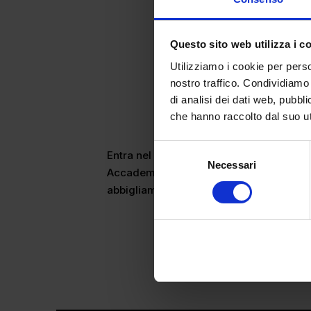
Questo sito web utilizza i c
Utilizziamo i cookie per perso
nostro traffico. Condividiamo 
di analisi dei dati web, pubbl
che hanno raccolto dal suo uti
Selezione
Entra nel vivo del nuovo anno accademic
Necessari
del
Accademia del Lusso, Alexa Lloyd. Il gio
consenso
abbigliamento uomo lusso, per cui Alexa