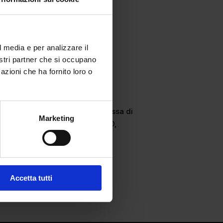
l media e per analizzare il
nostri partner che si occupano
azioni che ha fornito loro o
i studenti e di una ex studentessa di
Marketing
sulla start up del brand TRAIANO,
Accetta tutti