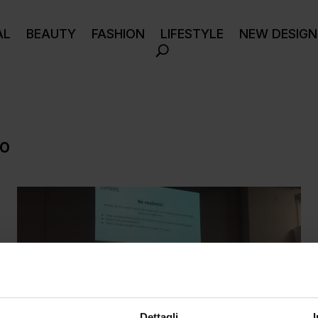
AL
BEAUTY
FASHION
LIFESTYLE
NEW DESIGN
so
Dettagli