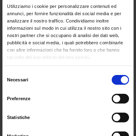
emotiva e diventa un’arma politica e filosofica.
Utilizziamo i cookie per personalizzare contenuti ed
Ridere di chi è uguale significa distruggere
annunci, per fornire funzionalità dei social media e per
l’autorità del giudizio comune; è l’affermazione che
analizzare il nostro traffico. Condividiamo inoltre
il disprezzo della massa non ha alcun valore per chi
informazioni sul modo in cui utilizza il nostro sito con i
ha già accettato la propria natura. In questa sezione
nostri partner che si occupano di analisi dei dati web,
emerge l’idea che la vera follia non risieda nella
pubblicità e social media, i quali potrebbero combinarle
diversità, ma nell’ossessione di voler appartenere a
con altre informazioni che ha fornito loro o che hanno
un sistema che ci vuole tutti uguali. Per il Joker, la
raccolto dal suo utilizzo dei loro servizi.
risata è l’unico linguaggio onesto rimasto in un
mondo di maschere sociali, un grido che rompe il
Selezione
silenzio del conformismo.
Necessari
del
consenso
Preferenze
Statistiche