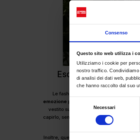
Consenso
Questo sito web utilizza i c
Utilizziamo i cookie per perso
nostro traffico. Condividiamo 
Esclusività: strategia
di analisi dei dati web, pubbl
elit
che hanno raccolto dal suo uti
Le fashion dinner rappresentano una s
Selezione
emozione
per lasciare un segno. Oggi il p
Necessari
del
vestito su una passerella o in una campa
consenso
capirlo, sentirsi parte di quel mondo.
E una
un’atmosfera da sogno
, 
Inoltre, queste cene offrono una combinazio