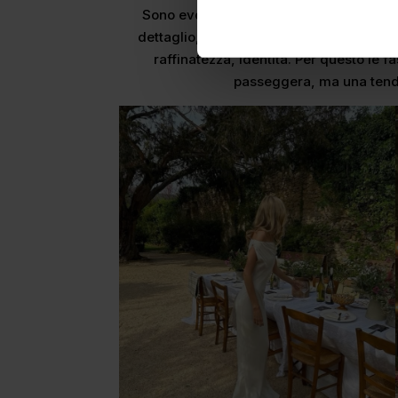
Sono eventi limitati, dedicati a pochi, 
dettaglio, dal menu al centro tavola, par
raffinatezza, identità. Per questo le
passeggera, ma una tend