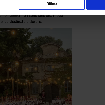
Rifiuta
ma pensati per raggiungere molti. E ogni
la lo stesso linguaggio del brand: lusso,
 fashion dinner non sono solo una moda
enza destinata a durare.