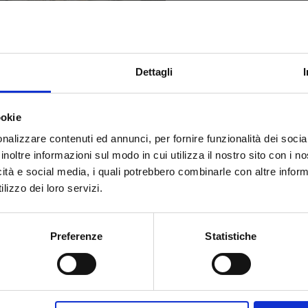
Dettagli
ookie
nalizzare contenuti ed annunci, per fornire funzionalità dei socia
inoltre informazioni sul modo in cui utilizza il nostro sito con i 
 vincente o rischio di
icità e social media, i quali potrebbero combinarle con altre inform
ismo?
lizzo dei loro servizi.
trategia precisa: unire
esperienza ed
ubblico non si accontenta più di vedere un
Preferenze
Statistiche
gna pubblicitaria. Vuole vivere il brand,
 cena esclusiva, con ospiti selezionati e
è il modo perfetto per farlo.
ne irresistibile di
esclusività e visibilità
.