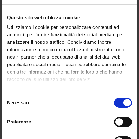
Questo sito web utilizza i cookie
Utilizziamo i cookie per personalizzare contenuti ed
annunci, per fornire funzionalità dei social media e per
analizzare il nostro traffico. Condividiamo inoltre
informazioni sul modo in cui utilizza il nostro sito con i
Diptyque
nostri partner che si occupano di analisi dei dati web,
pubblicità e social media, i quali potrebbero combinarle
Le
fragranze
Diptyque
si contraddistinguono per i
con altre informazioni che ha fornito loro o che hanno
loro
flaconi ovali, con etichette illustrate in stile
raccolto dal suo utilizzo dei loro servizi.
incisione
, sembrano quadretti in miniatura. Le
edizioni limitate, con fiori, motivi grafici e colori
Selezione
unici, sono veri pezzi da collezione. E grazie alla
Necessari
del
possibilità di ricaricarli, restano a lungo parte
consenso
dell’arredamento di una casa, tra il soggiorno e la
Preferenze
sala da bagno.