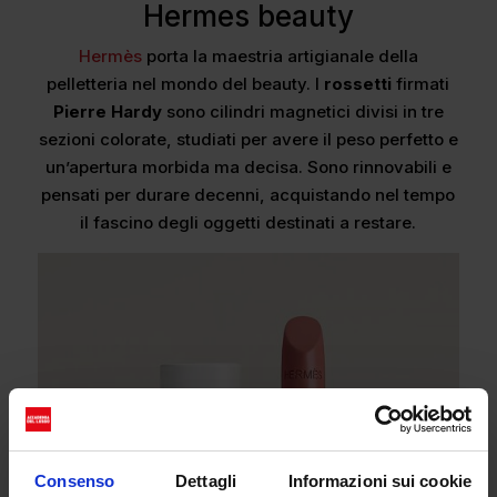
Hermes beauty
Hermès
porta la maestria artigianale della
pelletteria nel mondo del beauty. I
rossetti
firmati
Pierre Hardy
sono cilindri magnetici divisi in tre
sezioni colorate, studiati per avere il peso perfetto e
un’apertura morbida ma decisa. Sono rinnovabili e
pensati per durare decenni, acquistando nel tempo
il fascino degli oggetti destinati a restare.
Consenso
Dettagli
Informazioni sui cookie