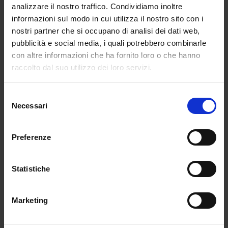
analizzare il nostro traffico. Condividiamo inoltre
con Eva Mendes
, bellissima, sensuale,
informazioni sul modo in cui utilizza il nostro sito con i
completamente nuda, scatenò la furia della censura
nostri partner che si occupano di analisi dei dati web,
americana.
Gli spot vennero banditi dalla TV
, ma
pubblicità e social media, i quali potrebbero combinarle
la polemica diede a Calvin Klein ancora più
con altre informazioni che ha fornito loro o che hanno
visibilità. Come sempre, il marchio si dimostrava
raccolto dal suo utilizzo dei loro servizi.
maestro nel trasformare lo scandalo in marketing.
Selezione
Necessari
del
consenso
Preferenze
Statistiche
Marketing