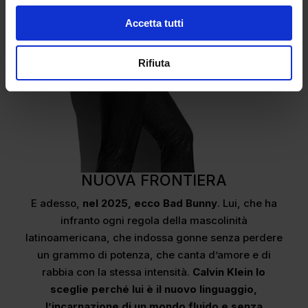
Accetta tutti
Rifiuta
NUOVA FRONTIERA
E adesso,
nel 2025, ecco Bad Bunny
. Lui, che ha
infranto ogni regola della mascolinità
latinoamericana, che indossa gonne senza perdere
un grammo di potenza, che canta d’amore e di
rabbia con la stessa intensità.
Calvin Klein lo
sceglie perché lui è il nuovo linguaggio,
l’incarnazione di un mondo fluido e senza