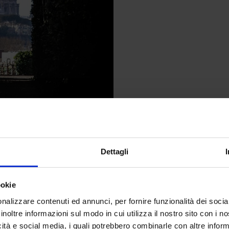
 ai più custodisce una visione unica della
rima persona. Si tratta della vista dal
ato dei Cavalieri di Malta. Chinandosi a
Dettagli
entemente insignificante, ci si ritrova di
ola di San Pietro, incorniciata dal verde
l Priorato. Questo luogo non è una meta
ookie
a parte dei classici itinerari turistici. È
nalizzare contenuti ed annunci, per fornire funzionalità dei socia
Roma più misteriosa e sorprendente. Il
inoltre informazioni sul modo in cui utilizza il nostro sito con i 
ettacolo? Al tramonto
.
Quando il sole cala
icità e social media, i quali potrebbero combinarle con altre inform