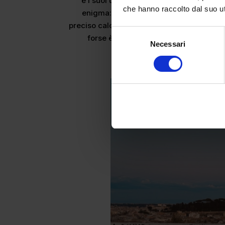
e i suoi ultimi raggi accarezzano la c
che hanno raccolto dal suo uti
enigma: questa perfetta prospettiva è st
preciso calcolo architettonico? Ancora ogg
Selezione
forse è proprio questo alone di segre
Necessari
del
Parco di M
consenso