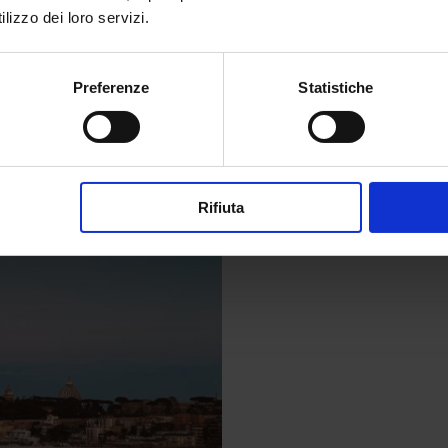
upola più famosa del mondo. Ma resta un
lizzo dei loro servizi.
ata un colpo di fortuna o il frutto di un
i il mistero avvolge questa coincidenza, e
to a renderla ancora più affascinante.
Preferenze
Statistiche
onte Ciocci
Rifiuta