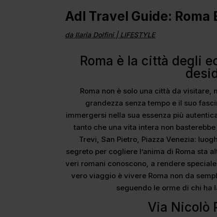
Adl Travel Guide: Roma 
da
Ilaria Dolfini
|
LIFESTYLE
Roma è la città degli ec
desid
Roma non è solo una città da visitare,
grandezza senza tempo e il suo fascin
immergersi nella sua essenza più autentica
tanto che una vita intera non basterebbe 
Trevi, San Pietro, Piazza Venezia: luoghi
segreto per cogliere l’anima di Roma sta a
veri romani conoscono, a rendere speciale og
vero viaggio è vivere Roma non da sempli
seguendo le orme di chi ha l
Via Nicolò 