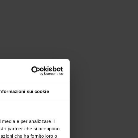
Informazioni sui cookie
l media e per analizzare il
nostri partner che si occupano
azioni che ha fornito loro o