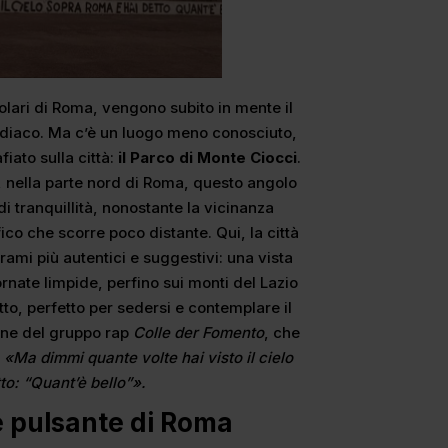
lari di Roma, vengono subito in mente il
 Zodiaco. Ma c’è un luogo meno conosciuto,
iato sulla città:
il Parco di Monte Ciocci
.
na, nella parte nord di Roma, questo angolo
i tranquillità, nonostante la vicinanza
fico che scorre poco distante. Qui, la città
ami più autentici e suggestivi: una vista
rnate limpide, perfino sui monti del Lazio
tto, perfetto per sedersi e contemplare il
one del gruppo rap
Colle der Fomento
, che
:
«Ma dimmi quante volte hai visto il cielo
to: “Quant’è bello”».
re pulsante di Roma