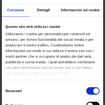
contro le nostre convinzioni ed
eliminando i pregiudizi su quello
Consenso
Dettagli
Informazioni sui cookie
che pensiamo di sapere mettendoci
sempre in discussione.
So che sembrano cose scontate e abbastanza
Questo sito web utilizza i cookie
banali, ma è proprio così che funziona. Se crediamo
Utilizziamo i cookie per personalizzare contenuti ed
di essere esperti di qualsiasi cosa, non saremmo
annunci, per fornire funzionalità dei social media e per
mai disposti a impararne di più. Figuratevi che in
analizzare il nostro traffico. Condividiamo inoltre
psicologia si parla di come chi crede di sapere tutto
informazioni sul modo in cui utilizza il nostro sito con i
invece non sappia nulla e chi pensa di sapere
nostri partner che si occupano di analisi dei dati web,
troppo poco, sia invece più esperto di quanto pensi.
pubblicità e social media, i quali potrebbero combinarle
Anche perchè per essere esperti, non possiamo
con altre informazioni che ha fornito loro o che hanno
basarci su mere e infondate convinzioni personali,
raccolto dal suo utilizzo dei loro servizi.
ma a parlare per noi dovrebbero essere i dati, quelli
ufficiali, belli e brutti che siano.
Selezione
Necessari
del
Vi faccio un esempio concreto, così da capire
consenso
meglio come inciampiamo in questa dinamica. Nel