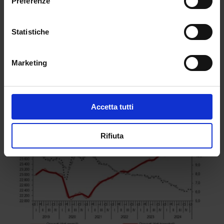
Preferenze
2024 l’Istat ha stimato che per la prima volta gli
occupati in italia abbiano superato i 24 milioni. Molti
politici hanno quindi sfruttato questo dato a loro
Statistiche
favore, millantando che fossero le loro politiche ad
aver contribuito a questo miglioramento. In realtà
Marketing
però così facendo, hanno ignorato altri indicatori
importanti.
Accetta tutti
Rifiuta