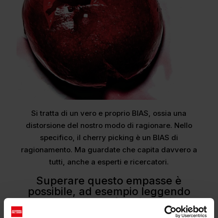
Si tratta di un vero e proprio BIAS, ossia una
distorsione del nostro modo di ragionare. Nello
specifico, il cherry picking è un BIAS di
ragionamento. Ma guardate che capita davvero a
tutti, anche a esperti e ricercatori.
Superare questo empasse è
possibile, ad esempio leggendo
tutte le ricerche, focalizzarsi con
attenzione proprio su quello che va