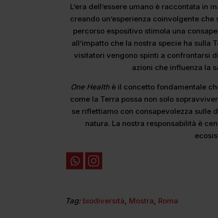
L’era dell’essere umano è raccontata in ma
creando un’esperienza coinvolgente che sfi
percorso espositivo stimola una consapev
all’impatto che la nostra specie ha sulla
visitatori vengono spinti a confrontarsi 
azioni che influenza la s
One Health
è il concetto fondamentale che
come la Terra possa non solo sopravvive
se riflettiamo con consapevolezza sulle 
natura. La nostra responsabilità è cent
ecosi
Tag:
biodiversità
,
Mostra
,
Roma