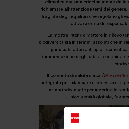
climatica causata principalmente dalle 
richiamare all’attenzione temi del genere
fragilità degli equilibri che regolano gli 
attivare orme di responsabil
La mostra intende mettere in rilievo tem
biodiversità sia in termini assoluti che in 
i principali fattori antropici, come il
frammentazione degli habitat e inquinamen
biodiv
Il concetto di salute unica
(
One Health
)
integrato per bilanciare il benessere di p
azioni individuate per invertire la t
biodiversità globale, favor