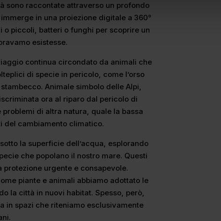
ità sono raccontate attraverso un profondo
i immerge in una proiezione digitale a 360°
i o piccoli, batteri o funghi per scoprire un
oravamo esistesse.
viaggio continua circondato da animali che
olteplici di specie in pericolo, come l’orso
o stambecco. Animale simbolo delle Alpi,
scriminata ora al riparo dal pericolo di
problemi di altra natura, quale la bassa
etti del cambiamento climatico.
otto la superficie dell’acqua, esplorando
specie che popolano il nostro mare. Questi
a protezione urgente e consapevole.
 come piante e animali abbiamo adottato le
o la città in nuovi habitat. Spesso, però,
za in spazi che riteniamo esclusivamente
ni.