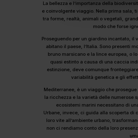
La bellezza e l’importanza della biodivers
e coinvolgente viaggio. Nella prima sala, t
tra forme, realtà, animali o vegetali, grand
modo che forse ign
Proseguendo per un giardino incantato, il 
abitano il paese, l’Italia. Sono presenti m
bruno marsicano e la lince europea, o l
quasi estinto a causa di una caccia indi
estinzione, deve comunque fronteggiare 
variabilità genetica e gli eff
Mediterranee, è un viaggio che prosegue s
la ricchezza e la varietà delle numerose 
ecosistemi marini necessitano di un
Urbane, invece, ci guida alla scoperta di
loro vite all’ambiente urbano, trasformand
non ci rendiamo conto della loro presen
uma