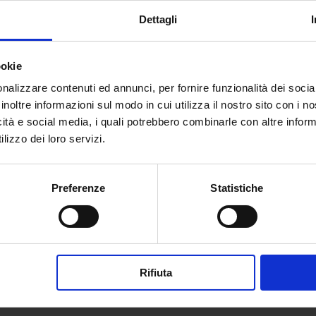
Dettagli
ookie
nalizzare contenuti ed annunci, per fornire funzionalità dei socia
inoltre informazioni sul modo in cui utilizza il nostro sito con i 
icità e social media, i quali potrebbero combinarle con altre inform
lizzo dei loro servizi.
Preferenze
Statistiche
perienziale
Rifiuta
 ti immerge completamente nelle differenze
l nostro Paese.