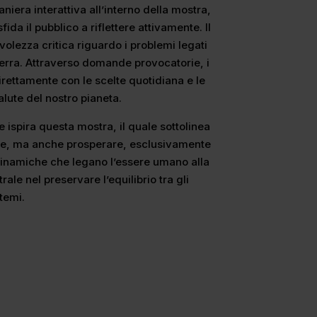
niera interattiva all’interno della mostra,
da il pubblico a riflettere attivamente. Il
olezza critica riguardo i problemi legati
 Terra. Attraverso domande provocatorie, i
direttamente con le scelte quotidiana e le
alute del nostro pianeta.
 ispira questa mostra, il quale sottolinea
re, ma anche prosperare, esclusivamente
dinamiche che legano l’essere umano alla
rale nel preservare l’equilibrio tra gli
stemi.