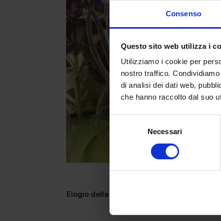
Consenso
Questo sito web utilizza i c
Utilizziamo i cookie per perso
nostro traffico. Condividiamo 
di analisi dei dati web, pubbl
che hanno raccolto dal suo uti
Selezione
Necessari
del
consenso
Viaggio es
Elogio della diversità è un’esperienza che
che popolano i