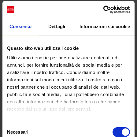
altre persone a sentirsi meno sole.
Hai un rapporto molto stretto con la
tua community. Come riesci a
Consenso
Dettagli
Informazioni sui cookie
mantenere questa connessione
autentica con chi ti segue?
Rispondo personalmente ai messaggi e ai
Questo sito web utilizza i cookie
commenti. Condivido non solo consigli di bellezza,
Utilizziamo i cookie per personalizzare contenuti ed
ma anche frammenti autentici della mia vita, con le
annunci, per fornire funzionalità dei social media e per
sue sfide e vittorie. Penso che mostrarsi vulnerabili
analizzare il nostro traffico. Condividiamo inoltre
crei un legame più profondo, e la mia community
informazioni sul modo in cui utilizza il nostro sito con i
apprezza questa trasparenza.
nostri partner che si occupano di analisi dei dati web,
pubblicità e social media, i quali potrebbero combinarle
con altre informazioni che ha fornito loro o che hanno
raccolto dal suo utilizzo dei loro servizi.
Selezione
Necessari
del