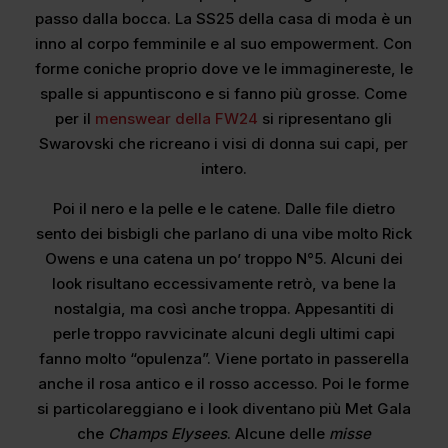
passo dalla bocca. La SS25 della casa di moda è un
inno al corpo femminile e al suo empowerment. Con
forme coniche proprio dove ve le immaginereste, le
spalle si appuntiscono e si fanno più grosse. Come
per il
menswear della FW24
si ripresentano gli
Swarovski che ricreano i visi di donna sui capi, per
intero.
Poi il nero e la pelle e le catene. Dalle file dietro
sento dei bisbigli che parlano di una vibe molto Rick
Owens e una catena un po’ troppo N°5. Alcuni dei
look risultano eccessivamente retrò, va bene la
nostalgia, ma così anche troppa. Appesantiti di
perle troppo ravvicinate alcuni degli ultimi capi
fanno molto “opulenza”. Viene portato in passerella
anche il rosa antico e il rosso accesso. Poi le forme
si particolareggiano e i look diventano più Met Gala
che
Champs Elysees
. Alcune delle
misse