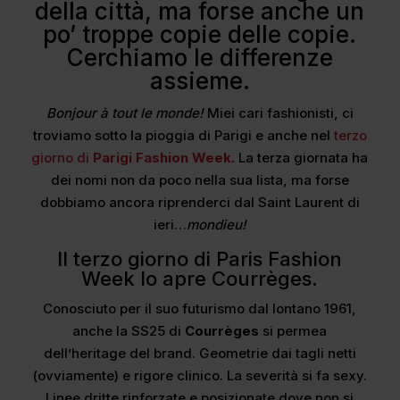
della città, ma forse anche un
po’ troppe copie delle copie.
Cerchiamo le differenze
assieme.
Bonjour à tout le monde!
Miei cari fashionisti, ci
troviamo sotto la pioggia di Parigi e anche nel
terzo
giorno di
Parigi Fashion Week
. La terza giornata ha
dei nomi non da poco nella sua lista, ma forse
dobbiamo ancora riprenderci dal Saint Laurent di
ieri…
mondieu!
ll terzo giorno di Paris Fashion
Week lo apre Courrèges.
Conosciuto per il suo futurismo dal lontano 1961,
anche la SS25 di
Courrèges
si permea
dell’heritage del brand. Geometrie dai tagli netti
(ovviamente) e rigore clinico. La severità si fa sexy.
Linee dritte rinforzate e posizionate dove non si