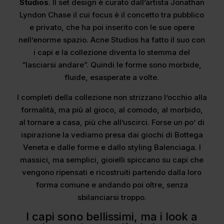
Studios
. Il set design è curato dall’artista Jonathan
Lyndon Chase il cui focus è il concetto tra pubblico
e privato, che ha poi inserito con le sue opere
nell’enorme spazio. Acne Studios ha fatto il suo con
i capi e la collezione diventa lo stemma del
“lasciarsi andare”. Quindi le forme sono morbide,
fluide, esasperate a volte.
I completi della collezione non strizzano l’occhio alla
formalità, ma più al gioco, al comodo, al morbido,
al tornare a casa, più che all’uscirci. Forse un po’ di
ispirazione la vediamo presa dai giochi di Bottega
Veneta e dalle forme e dallo styling Balenciaga. I
massici, ma semplici, gioielli spiccano su capi che
vengono ripensati e ricostruiti partendo dalla loro
forma comune e andando poi oltre, senza
sbilanciarsi troppo.
I capi sono bellissimi, ma i look a