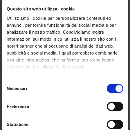
Dries Van Noten Spring Summer 2025
Questo sito web utilizza i cookie
E’ il turno di
Rabanne
. In passerella sfila uno stile
preppy e chic, sarà l’aria di Parigi. I colori sono
Utilizziamo i cookie per personalizzare contenuti ed
tenui, ma comunque vari. Troviamo righe e fiori
annunci, per fornire funzionalità dei social media e per
analizzare il nostro traffico. Condividiamo inoltre
(una forte e persistente tendenza). Ovviamente non
informazioni sul modo in cui utilizza il nostro sito con i
poteva essere una sfilata Rabanne senza oro e
nostri partner che si occupano di analisi dei dati web,
senza argento. Sfilano quindi dei look totalmente
pubblicità e social media, i quali potrebbero combinarle
cromati e altri che portano il colore solo in alcuni
con altre informazioni che ha fornito loro o che hanno
dettagli, che non passano comunque inosservati.
raccolto dal suo utilizzo dei loro servizi.
Non mancano anche le maglie Rabanne, elemento
chiave che la casa di moda si porta dietro dagli
Selezione
anni ’90 e che fa schizzare i prezzi dei capi ogni
Necessari
del
volta che le intrecciano. Lo stesso concetto viene
consenso
portato sugli accessori e così in passerella sfila una
Preferenze
borsa dal valore di 250,000euro. Perchè? Beh
prima di tutto è Rabanne, poi è in oro 18k ed è anche
impreziosita da diamanti.
Statistiche