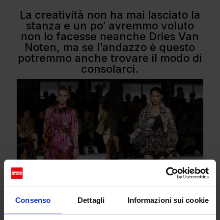
La creatività non ha mai lasciato la
stanza e un po’ avremmo voluto
non lo facesse neanche Dries Van
Noten, ma se l’andazzo è questo
potremmo anche trovare il modo di
consolarci.
Consenso
Dettagli
Informazioni sui cookie