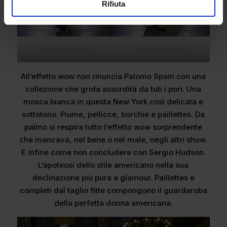
Rifiuta
Who decide war
Who decide war
All’effetto wow non rinuncia Palomo Spain con una
collezione che grida assurdità da tuti i pori. Una
mosca bianca in questa New York così delicata e
sottotono. Piume, pellicce, borchie e paillettes. Da
palmo si respira tutto l’effetto wow sorprendente
che mancava, nel bene o nel male, negli altri show.
E infine come non concludere con Sergio Hudson.
L’apoteosi dello stile americano nella sua
declinazione più pura e glamour. Paillettes e
completi dal taglio fitte compongono il guardaroba
della perfetta donna americana.