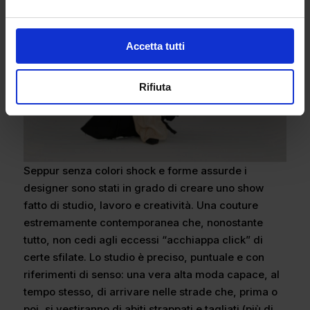
Accetta tutti
Rifiuta
Seppur senza colori shock e forme assurde i
designer sono stati in grado di creare uno show
fatto di studio, lavoro e creatività. Una couture
estremamente contemporanea che, nonostante
tutto, non cedi agli eccessi “acchiappa click” di
certe sfilate. Lo studio è preciso, puntuale e con
riferimenti di senso: una vera alta moda capace, al
tempo stesso, di arrivare nelle strade che, prima o
poi, si vestiranno di abiti strappati e tagliati (più di