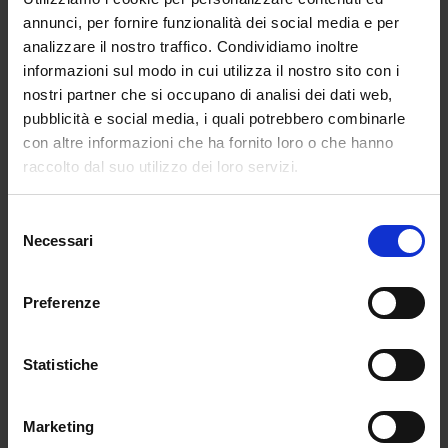
rivoluzionare la realtà. La collezione insegna come
annunci, per fornire funzionalità dei social media e per
lo stravolgimento delle parti possa essere la svolta
analizzare il nostro traffico. Condividiamo inoltre
di cambiamento ad un mondo monotono e sempre
informazioni sul modo in cui utilizza il nostro sito con i
uguale. Il saper guardare oltre gli schemi e la
nostri partner che si occupano di analisi dei dati web,
capacità di trovare soluzioni nuove a problemi già
pubblicità e social media, i quali potrebbero combinarle
risolti è il punto d’inizio di una sfilata che conferma,
con altre informazioni che ha fornito loro o che hanno
ancora una volta, la genialità del duo creativo
raccolto dal suo utilizzo dei loro servizi.
olandese.
Selezione
Necessari
del
consenso
Preferenze
Statistiche
Marketing