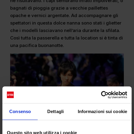
ne risultavano. I capi sembrano infatti impolverati, o
bagnati di pioggia grazie a vecchie paillettes
opache e vernici argentate. Ad accompagnare gli
spettatori in questa dolce nanna sono stati i glietter
che i modelli lasciavano nell’aria durante la sfilata.
Così tutta la passerella e tutta la location si è tinta di
una pacifica buonanotte.
Consenso
Dettagli
Informazioni sui cookie
Questo sito web utilizza i cookie