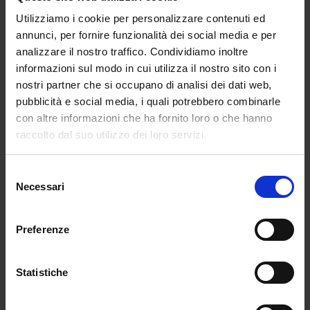
Utilizziamo i cookie per personalizzare contenuti ed
annunci, per fornire funzionalità dei social media e per
analizzare il nostro traffico. Condividiamo inoltre
informazioni sul modo in cui utilizza il nostro sito con i
nostri partner che si occupano di analisi dei dati web,
pubblicità e social media, i quali potrebbero combinarle
con altre informazioni che ha fornito loro o che hanno
raccolto dal suo utilizzo dei loro servizi.
Selezione
Necessari
del
consenso
Come sempre al centro dell’attenzione, il
Preferenze
protagonista, è l’upcycling, cifra ormai distintiva di
Simon Cracker. Il brand infatti ad oggi è l’unico
all’interno del calendario di Camera Moda ad usare
Statistiche
l’upcycling. E come spiegano Filippo e Simone per
loro l’upcycling non è il fine ma il mezzo per