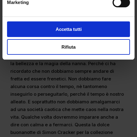
Marketing
raccontare le loro storie. Dal punk anticonformista,
al mondo visto al contrario, fino alla nanna. Questi i
racconti di Simon Cracker che hanno un solo filo
conduttore: l’upcycling. E per questo i pezzi sono
Accetta tutti
sempre tutti unici o riproducibili in piccole quantità,
ma sempre in maniera artigianale e sostenibile.
Rifiuta
Grazie quindi a Simon Cracker che ci ha ricordato
la bellezza e la magia della nanna. Perché ci ha
ricordato che non dobbiamo sempre andare di
fretta ed essere frenetici. Non dobbiamo fare
alcuna corsa contro il tempo, nè tantomeno
inseguirlo o perseguitarlo, perché il tempo è nostro
alleato. E soprattutto non dobbiamo amalgamarci
ad una società caotica che mette caos nella nostra
vita. Qualche volta dovremmo imparare anche a
dire con calma e a fermarci. Questa la dolce
buonanotte di Simon Cracker per la collezione