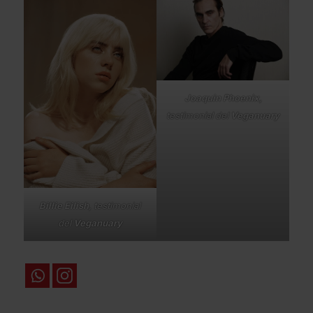
Joaquin Phoenix
,
testimonial del
Veganuary
Billie Eilish
, testimonial
del
Veganuary