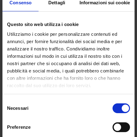
Consenso
Dettagli
Informazioni sui cookie
condizione
Omonimo dell’associazione da cui è stato per la
prima volta proposto nel 2014, sull’onda
Questo sito web utilizza i cookie
dell’iniziativa precedente e sempre nel Regno Unito,
Utilizziamo i cookie per personalizzare contenuti ed
il Veganuary è la versione vegana del mese di
annunci, per fornire funzionalità dei social media e per
“privazione”.
analizzare il nostro traffico. Condividiamo inoltre
informazioni sul modo in cui utilizza il nostro sito con i
L’associazione no profit inglese infatti invita le
nostri partner che si occupano di analisi dei dati web,
persone a sperimentare, per 31 giorni, uno stile di
pubblicità e social media, i quali potrebbero combinarle
vita alimentare privo da tutti i componenti di origine
con altre informazioni che ha fornito loro o che hanno
animale.
Per scoprire un modo di vivere più
raccolto dal suo utilizzo dei loro servizi.
salutare forse più per l’ambiente che per noi
stessi se affrontato nel modo sbagliato.
Con la
Selezione
differenza che, in questo caso, il pianeta Terra i
Necessari
del
benefici sul lungo termine non li vede.
consenso
Secondo molti esperti, un periodo di dieta
Preferenze
vegana può depurare l’organismo, migliorare il