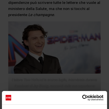
dipendenze può scrivere tutte le lettere che vuole al
ministero della Salute, ma che non si tocchi al
presidente
Le champagne
.
L’attore
Tom Holland
lo scorso luglio, intervistato durante
il podcast di Jay Shetty, raccontò della sua esperienza
con il
Dry January
e di come la campagna lo ha aiutato a
realizzare di avere un problema con l’alcol.
Veganuary: scelta sana ma ad una