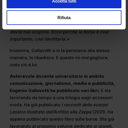
Accetta tutti
quando in una bucket infiliamo il telefono, il
portafogli, le chiavi… Vita segreta, quando nella
tasca interna di un bauletto chiusa da una zip – o da
Rifiuta
un lucchetto – nascondiamo qualcosa che nessuno
dovrà mai scoprire. Ecco perché la borsa è così
importante, così identitaria.»
Insomma, Gallavotti e io la pensiamo alla stessa
maniera, lo ribadisco. E questo mi inorgoglisce,
visto chi è lui.
Autorevole docente universitario in ambito
comunicazione, giornalismo, media e pubblicità,
Eugenio Gallavotti ha pubblicato vari libri.
E sta
lavorando da tempo a una trilogia sugli accessori
moda. Ha già pubblicato
I racconti delle scarpe.
Lessico illustrato dall’Anfibio alla Zeppa
(2021). Ha
appena pubblicato questo libro sulle borse. Sta già
lavorando al prossimo volume dedicato ai gioielli.