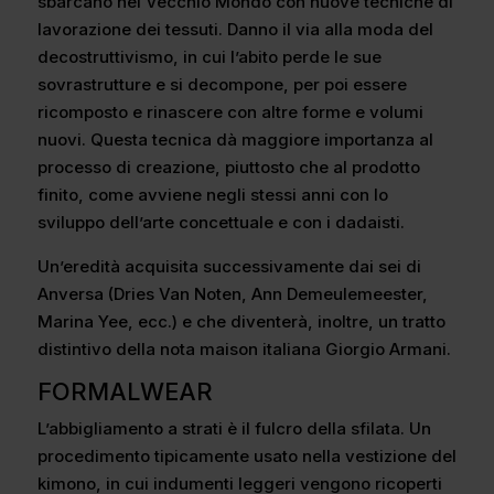
sbarcano nel Vecchio Mondo con nuove tecniche di
lavorazione dei tessuti. Danno il via alla moda del
decostruttivismo, in cui l’abito perde le sue
sovrastrutture e si decompone, per poi essere
ricomposto e rinascere con altre forme e volumi
nuovi. Questa tecnica dà maggiore importanza al
processo di creazione, piuttosto che al prodotto
finito, come avviene negli stessi anni con lo
sviluppo dell’arte concettuale e con i dadaisti.
Un’eredità acquisita successivamente dai sei di
Anversa (Dries Van Noten, Ann Demeulemeester,
Marina Yee, ecc.) e che diventerà, inoltre, un tratto
distintivo della nota maison italiana Giorgio Armani.
FORMALWEAR
L’abbigliamento a strati è il fulcro della sfilata. Un
procedimento tipicamente usato nella vestizione del
kimono, in cui indumenti leggeri vengono ricoperti