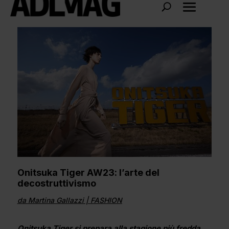
Onitsuka Tiger AW23: l’arte del
decostruttivismo
da
Martina Gallazzi
|
FASHION
Onitsuka Tiger si prepara alla stagione più fredda