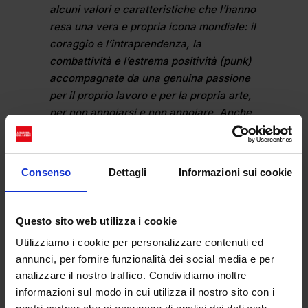
alcuni valori e caratteristiche che l’hanno
resa una vera e propria icona mondiale: il
coraggio e l’intraprendenza, la
combattività e l’estrema positività (punk)
accompagnate da una genuina passione
per il proprio lavoro e per la propria arte,
per non annoiarsi e non annoiare. Anche
per questo Vivienne e il Museo si sono
trovati e scelti vicendevolmente,
mettendo in dialogo le loro storie
Consenso
Dettagli
Informazioni sui cookie
attraverso il racconto del passato per
guardare con responsabilità ed
entusiasmo al futuro.»
Questo sito web utilizza i cookie
Utilizziamo i cookie per personalizzare contenuti ed
Le parole di Giorgio Ravasio e di
annunci, per fornire funzionalità dei social media e per
Giovani Crupi contengono tutti i motivi
analizzare il nostro traffico. Condividiamo inoltre
per cui questa collaborazione ci piace
informazioni sul modo in cui utilizza il nostro sito con i
e per cui abbiamo pensato di parlarne