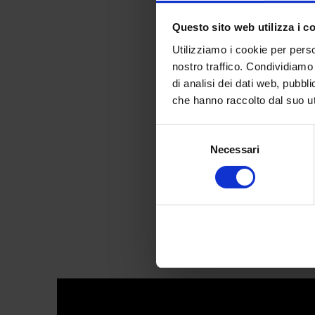
Questo sito web utilizza i c
Utilizziamo i cookie per perso
nostro traffico. Condividiamo 
di analisi dei dati web, pubbl
Social Maxxing:
che hanno raccolto dal suo uti
Selezione
Necessari
del
consenso