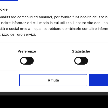
ookie
nalizzare contenuti ed annunci, per fornire funzionalità dei socia
inoltre informazioni sul modo in cui utilizza il nostro sito con i 
icità e social media, i quali potrebbero combinarle con altre inform
 la nuova ossessione per la version
lizzo dei loro servizi.
da
Nicholas Netti
|
Apr 23, 2026
|
CULTURE
Preferenze
Statistiche
Non basta vivere bene. Ora bisogna vivere al...
Rifiuta