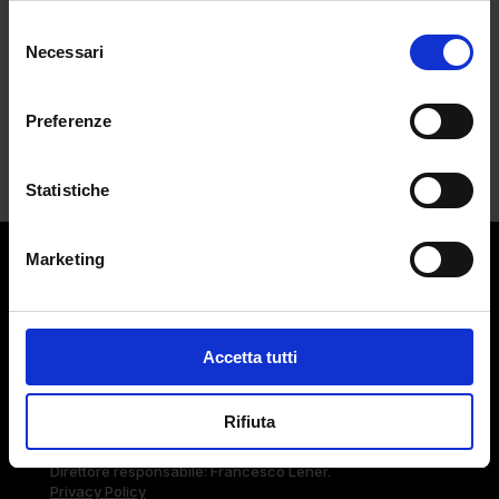
Selezione
È giunta l’ora d’innamorarsi. La maison
Necessari
del
inglese...
consenso
Preferenze
Statistiche
Marketing
Contatti:
redazione@adlmag.it
ACCADEMIA DEL LUSSO
Accetta tutti
Logo ADLMag è stato realizzato dall’ Art Director Patrizio
Squeglia
Rifiuta
Testata giornalistica online registrata il 13 Settembre 2023
al n. 108 del registro della Stampa del Tribunale di Milano.
Direttore responsabile: Francesco Lener.
Privacy Policy