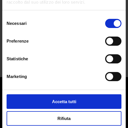
raccolto dal suo utilizzo dei loro servizi.
cuore di Roma
da
Martina Gallazzi
|
Set 27, 2023
|
CULTURE
Selezione
Necessari
del
Roma apre le sue porte al Museum of
consenso
Dreamers,...
Preferenze
Statistiche
Marketing
Contatti:
redazione@adlmag.it
Accetta tutti
ACCADEMIA DEL LUSSO
Logo ADLMag è stato realizzato dall’ Art Director Patrizio
Rifiuta
Squeglia