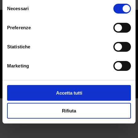
Selezione
Necessari
del
consenso
Preferenze
Contatti:
redazione@adlmag.it
ACCADEMIA DEL LUSSO
Statistiche
Logo ADLMag è stato realizzato dall’ Art Director Patrizio
Squeglia
Marketing
Testata giornalistica online registrata il 13 Settembre 2023
al n. 108 del registro della Stampa del Tribunale di Milano.
Direttore responsabile: Francesco Lener.
Privacy Policy
Accetta tutti
Rifiuta