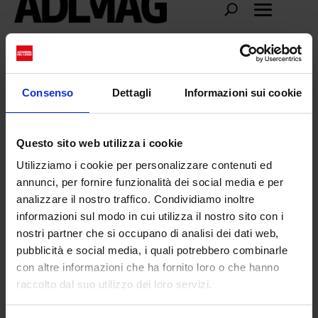
Maturità
Consenso
Dettagli
Informazioni sui cookie
Questo sito web utilizza i cookie
Giovani rivoluzionari: l’insoddisfazione
giustificata del presente
Utilizziamo i cookie per personalizzare contenuti ed
da
Emma Sabatini
|
Ago 27, 2025
|
CULTURE
annunci, per fornire funzionalità dei social media e per
analizzare il nostro traffico. Condividiamo inoltre
Boicottando i sistemi tradizionali, rifiutando
informazioni sul modo in cui utilizza il nostro sito con i
i...
nostri partner che si occupano di analisi dei dati web,
pubblicità e social media, i quali potrebbero combinarle
con altre informazioni che ha fornito loro o che hanno
raccolto dal suo utilizzo dei loro servizi.