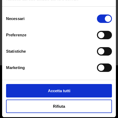
coerenza
da
Francesca Di Fano
|
Apr 23, 2025
|
FASHION
Selezione
Necessari
del
Marc Le Bihan non segue le regole della
consenso
moda. La...
Preferenze
Statistiche
Marketing
Contatti:
redazione@adlmag.it
Accetta tutti
ACCADEMIA DEL LUSSO
Logo ADLMag è stato realizzato dall’ Art Director Patrizio
Rifiuta
Squeglia
Testata giornalistica online registrata il 13 Settembre 2023