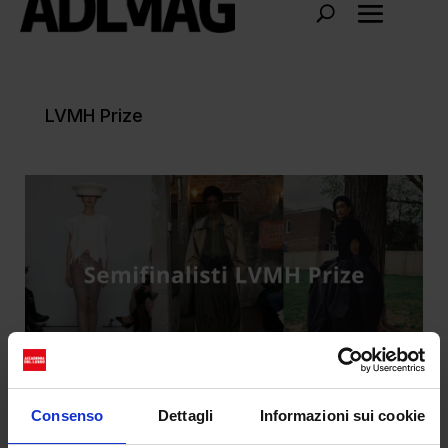
LVMH Prize
Consenso
Dettagli
Informazioni sui cookie
I semifinalisti del LVMH Prize 2026