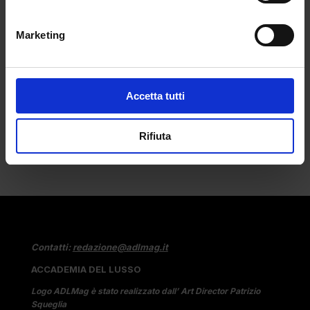
da
Martina Dios
|
Nov 11, 2025
|
NEW
Marketing
DESIGNERS
L'identità culturale e la passione di
Torishéju...
Accetta tutti
Rifiuta
Contatti:
redazione@adlmag.it
ACCADEMIA DEL LUSSO
Logo ADLMag è stato realizzato dall’ Art Director Patrizio
Squeglia