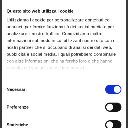
da
Martina Dios
|
Mar 16, 2026
|
NEW
Questo sito web utilizza i cookie
DESIGNERS
Utilizziamo i cookie per personalizzare contenuti ed
annunci, per fornire funzionalità dei social media e per
I partecipanti della semifinale del LVMH
analizzare il nostro traffico. Condividiamo inoltre
Prize...
informazioni sul modo in cui utilizza il nostro sito con i
nostri partner che si occupano di analisi dei dati web,
pubblicità e social media, i quali potrebbero combinarle
con altre informazioni che ha fornito loro o che hanno
raccolto dal suo utilizzo dei loro servizi.
Selezione
Necessari
del
consenso
Preferenze
Statistiche
Torishéju: heritage e orgoglio