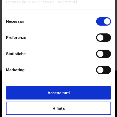
raccolto dal suo utilizzo dei loro servizi.
della moda
da
Francesca Di Fano
|
Feb 23, 2025
|
Selezione
FASHION
Necessari
del
consenso
Leon Dame è il modello che con un paio di...
Preferenze
Statistiche
Marketing
Contatti:
redazione@adlmag.it
Accetta tutti
ACCADEMIA DEL LUSSO
Logo ADLMag è stato realizzato dall’ Art Director Patrizio
Rifiuta
Squeglia