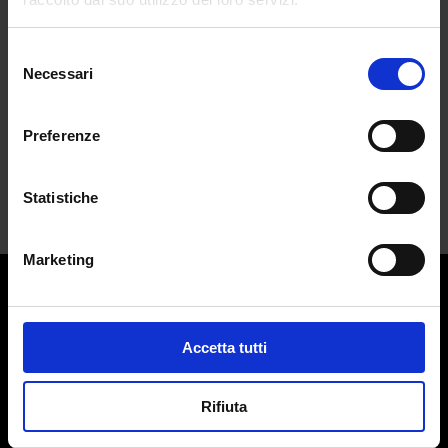
da
Francesca Soba
|
Ott 7, 2024
|
CULTURE
Selezione
Necessari
Lea Pericoli diceva: "Osare ma con
del
intelligenza"...
consenso
Preferenze
Statistiche
Marketing
Contatti:
redazione@adlmag.it
Accetta tutti
ACCADEMIA DEL LUSSO
Logo ADLMag è stato realizzato dall’ Art Director Patrizio
Rifiuta
Squeglia
Testata giornalistica online registrata il 13 Settembre 2023