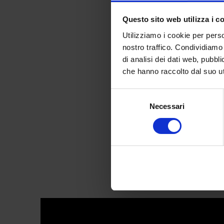
Questo sito web utilizza i c
Utilizziamo i cookie per perso
nostro traffico. Condividiamo 
di analisi dei dati web, pubbl
Michelle C
che hanno raccolto dal suo uti
Selezione
Necessari
del
consenso