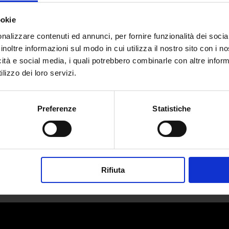
ookie
nalizzare contenuti ed annunci, per fornire funzionalità dei socia
inoltre informazioni sul modo in cui utilizza il nostro sito con i 
icità e social media, i quali potrebbero combinarle con altre inform
omi: una stella cadente destinata al
lizzo dei loro servizi.
da
Benedetta Capone
|
Nov 11, 2024
|
LIFESTYLE
Preferenze
Statistiche
Michelle Comi è una delle personalità più...
Rifiuta