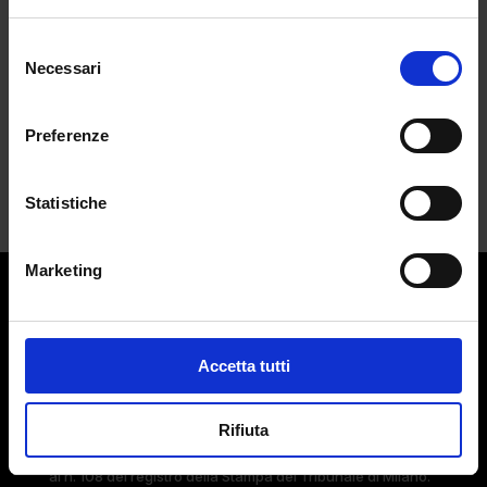
da
Martina Gallazzi
|
Apr 29, 2025
|
CULTURE
Selezione
Necessari
Zlibrary: la rubrica mensile dedicata ai
del
libri...
consenso
Preferenze
Statistiche
Marketing
Contatti:
redazione@adlmag.it
Accetta tutti
ACCADEMIA DEL LUSSO
Logo ADLMag è stato realizzato dall’ Art Director Patrizio
Squeglia
Rifiuta
Testata giornalistica online registrata il 13 Settembre 2023
al n. 108 del registro della Stampa del Tribunale di Milano.