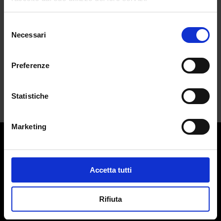
Caraibi
da
Francesca Soba
|
Giu 4, 2025
|
LIFESTYLE
Selezione
Necessari
del
Il paradiso plastic-free dove il lusso
consenso
incontra...
Preferenze
Statistiche
Marketing
Contatti:
redazione@adlmag.it
Accetta tutti
ACCADEMIA DEL LUSSO
Logo ADLMag è stato realizzato dall’ Art Director Patrizio
Rifiuta
Squeglia
Testata giornalistica online registrata il 13 Settembre 2023