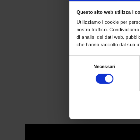
Questo sito web utilizza i c
Utilizziamo i cookie per perso
nostro traffico. Condividiamo 
di analisi dei dati web, pubbl
L’Imbar
che hanno raccolto dal suo uti
Selezione
Necessari
del
consenso