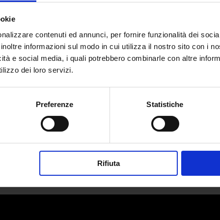
ookie
nalizzare contenuti ed annunci, per fornire funzionalità dei socia
inoltre informazioni sul modo in cui utilizza il nostro sito con i 
icità e social media, i quali potrebbero combinarle con altre inform
azzo: un’emozione scomoda ma fond
lizzo dei loro servizi.
da
Manuela Somma
|
Mar 20, 2025
|
LIFESTYLE
Preferenze
Statistiche
Il misterioso potere del rossore: perché ci...
Rifiuta