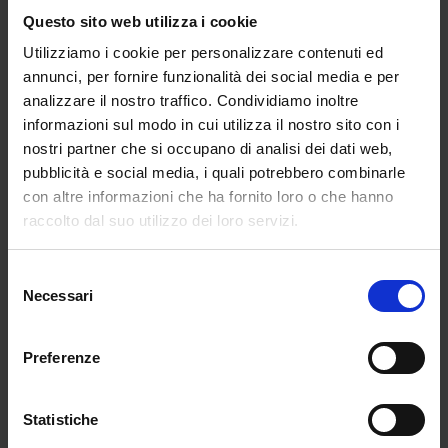
ritorno della creatività
Questo sito web utilizza i cookie
da
Francesca Soba
|
Lug 12, 2026
|
FASHION
Utilizziamo i cookie per personalizzare contenuti ed
annunci, per fornire funzionalità dei social media e per
Da Schiaparelli a Dior, passando per
analizzare il nostro traffico. Condividiamo inoltre
Balenciaga,...
informazioni sul modo in cui utilizza il nostro sito con i
nostri partner che si occupano di analisi dei dati web,
pubblicità e social media, i quali potrebbero combinarle
con altre informazioni che ha fornito loro o che hanno
raccolto dal suo utilizzo dei loro servizi.
Selezione
Necessari
del
consenso
Preferenze
Statistiche
Paris Haute Couture 2026