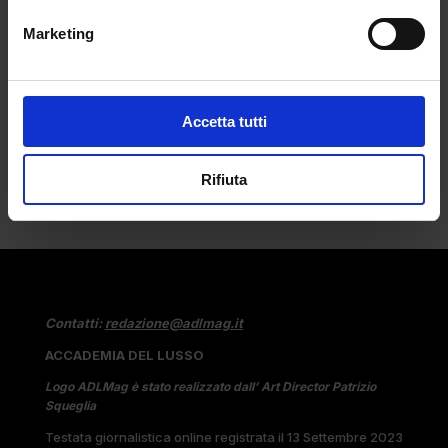
da
Griselda Koci
|
Gen 29, 2026
|
FASHION
Marketing
La moda ha smesso di mostrarsi e inizia a
farsi...
Accetta tutti
Rifiuta
Contatti:
redazione@adlmag.it
ACCADEMIA DEL LUSSO
Logo ADLMag è stato realizzato dall’ Art Director Patrizio
Squeglia
Testata giornalistica online registrata il 13 Settembre 2023